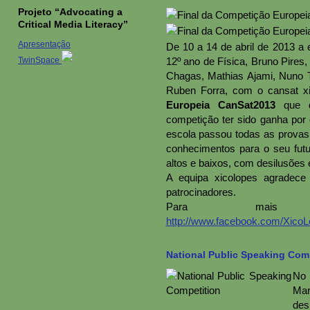
Projeto “Advocating a
Critical Media Literacy”
Apresentação
De 10 a 14 de abril de 2013 a 
TwinSpace
12º ano de Física, Bruno Pires,
Chagas, Mathias Ajami, Nuno Te
Ruben Forra, com o cansat xi
Europeia CanSat2013
que de
competição ter sido ganha por 
escola passou todas as provas,
conhecimentos para o seu futur
altos e baixos, com desilusões e
A equipa xicolopes agradece
patrocinadores.
Para mais in
http://www.facebook.com/Xico
National Public Speaking Com
No 
Ma
des