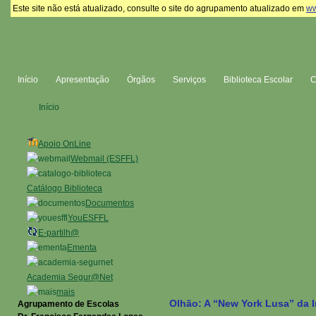
Este site não está atualizado, consulte o site do agrupamento atualizado em
ww
Início
Apresentação
Órgãos
Serviços
Biblioteca Escolar
Início
Apoio OnLine
Webmail (ESFFL)
Catálogo Biblioteca
Documentos
YouESFFL
E-partilh@
Ementa
Academia Segur@Net
mais
Olhão: A “New York Lusa” da I
Agrupamento de Escolas