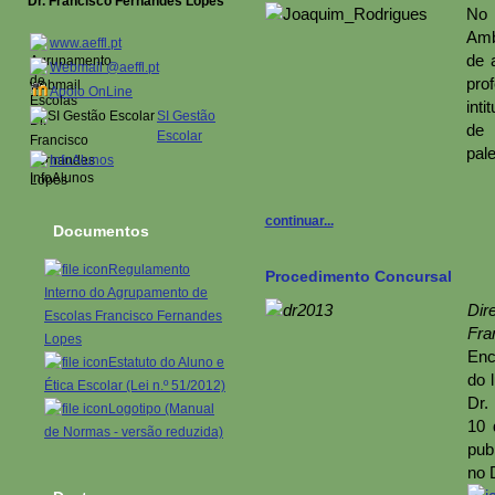
Dr. Francisco Fernandes Lopes
No 
Amb
www.aeffl.pt
de 
Webmail @aeffl.pt
pro
Apoio OnLine
inti
SI Gestão
de 
Escolar
pal
InfoAlunos
continuar...
Documentos
Regulamento
Procedimento Concursal
Interno do Agrupamento de
Di
Escolas Francisco Fernandes
Fra
Lopes
Enc
Estatuto do Aluno e
do 
Ética Escolar (Lei n.º 51/2012)
Dr.
Logotipo (Manual
10 
de Normas - versão reduzida)
pub
no 