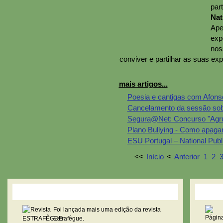
par
Na
Ape
exp
nos
conviver e partilhar as suas ex
mais artigos...
Poesia e cantigas com Afons
Cancelamento da sessão sobr
Segura@Net: Concurso "Agru
Plano Bullying - Como apagar
ESU Portugal – National Publ
<<
Início
<
Anterior
1
2
Revista Estrafêgue
Pági
Foi lançada mais uma edição da revista
Estrafêgue.