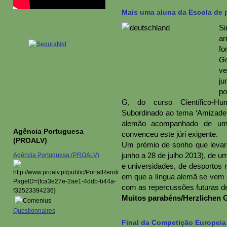
Mais uma aluna da Escola de 
Si
ar
fo
Go
ve
j
po
G, do curso Científico-Hu
Subordinado ao tema ‘Amizades
alemão acompanhado de um v
Agência Portuguesa
convenceu este júri exigente.
(PROALV)
Um prémio de sonho que levará
junho a 28 de julho 2013), de u
Agência Portuguesa (PROALV)
e universidades, de desportos r
em que a língua alemã se vem 
com as repercussões futuras d
Muitos parabéns/Herzlichen 
.
Questionnaires
Final da Competição Europei