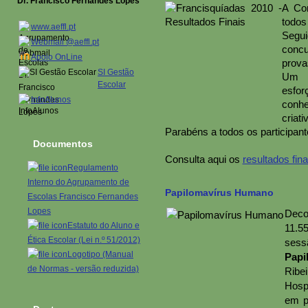
Dr. Francisco Fernandes Lopes
A Com
todos
www.aeffl.pt
Segui
Webmail @aeffl.pt
concu
Apoio OnLine
provas
SI Gestão
Um g
Escolar
esfo
InfoAlunos
conhe
criati
Parabéns a todos os participan
Documentos
Consulta aqui os
resultados fina
Regulamento
Interno do Agrupamento de
Papilomavírus Humano
Escolas Francisco Fernandes
Lopes
Deco
Estatuto do Aluno e
11.5
Ética Escolar (Lei n.º 51/2012)
ses
Logotipo (Manual
Papi
de Normas - versão reduzida)
Ribe
Hosp
em p