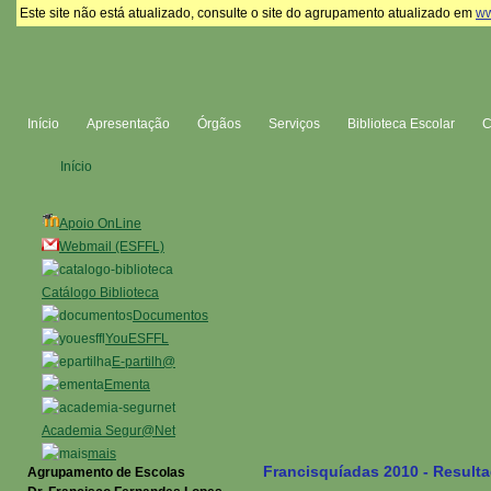
Este site não está atualizado, consulte o site do agrupamento atualizado em
ww
Início
Apresentação
Órgãos
Serviços
Biblioteca Escolar
Início
Apoio OnLine
Webmail (ESFFL)
Catálogo Biblioteca
Documentos
YouESFFL
E-partilh@
Ementa
Academia Segur@Net
mais
Francisquíadas 2010 - Resulta
Agrupamento de Escolas