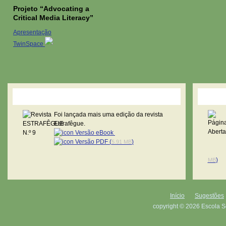
Projeto “Advocating a
Critical Media Literacy”
Apresentação
TwinSpace
Revista Estrafêgue
Pági
Foi lançada mais uma edição da revista
Estrafêgue.
Versão eBook
Versão PDF (
)
5.91 MB
)
MB
Início
Sugestões
copyright © 2026 Escola S