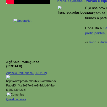
Francisquíadas - Provas e Eq
É já nos próx
começam as
turmas a parti
Consulta a
Ca
participantes
.
<<
Início
<
Anter
Agência Portuguesa
(PROALV)
Agência Portuguesa (PROALV)
.
Questionnaires