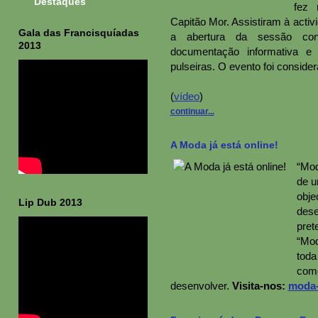
Destaques
fez 
Capitão Mor. Assistiram à activi
Gala das Francisquíadas
a abertura da sessão cont
2013
documentação informativa e
pulseiras. O evento foi conside
(
vídeo
)
continuar...
A Moda já está online!
“Mod
de u
obje
Lip Dub 2013
dese
pret
“Mod
toda
como
desenvolver.
Visita-nos:
moda-