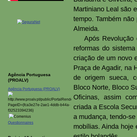
Martiniano Leal são 
tempo. Também não po
Almeida.
Após Revolução de
reformas do sistema
criação de um novo ed
Praça de Agadir, na 
Agência Portuguesa
de origem sueca, c
(PROALV)
Bloco Norte, Bloco S
Agência Portuguesa (PROALV)
Oficinas, assim c
criada a Escola Secu
a mudança, tendo-se 
.
Questionnaires
mobílias. Ainda hoje 
estilo holandês.