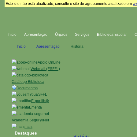
Este site não está atualizado, consulte o site do agrupamento atualizado em
ww
Início
Apresentação
Órgãos
Serviços
Biblioteca Escolar
Início
Apresentação
História
Apoio OnLine
Webmail (ESFFL)
Catálogo Biblioteca
Documentos
YouESFFL
E-partilh@
Ementa
Academia Segur@Net
mais
Destaques
História