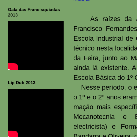
Gala das Francisquíadas
2013
As raízes da 
Francisco Fernande
Escola Industrial de
técnico nesta localid
da Feira, junto ao M
ainda lá existente. 
Escola Básica do 1º C
Lip Dub 2013
Nesse período, o ens
o 1º e o 2º anos eram
mação mais específ
Mecanotecnia e E
electricista) e Fo
Bandarra e Oliveira, 