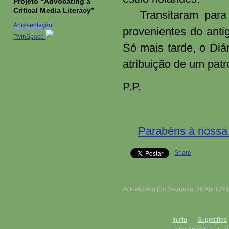
Projeto “Advocating a
Critical Media Literacy”
Transitaram para a
Apresentação
provenientes do anti
TwinSpace
Só mais tarde, o Diá
atribuição de um patr
P.P.
Parabéns à nossa 
Share
Actualizado Em Segunda, 26 Abril 20
Início
Sugestões