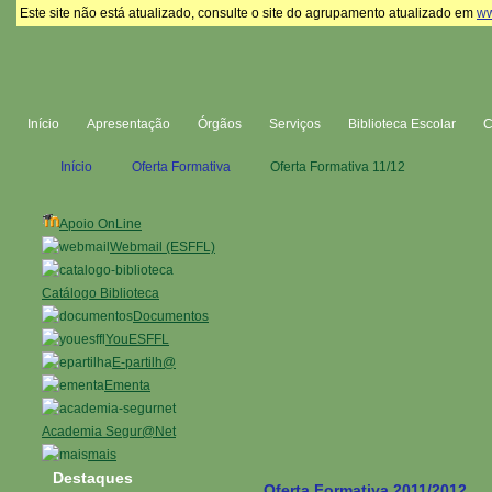
Este site não está atualizado, consulte o site do agrupamento atualizado em
ww
Início
Apresentação
Órgãos
Serviços
Biblioteca Escolar
Início
Oferta Formativa
Oferta Formativa 11/12
Apoio OnLine
Webmail (ESFFL)
Catálogo Biblioteca
Documentos
YouESFFL
E-partilh@
Ementa
Academia Segur@Net
mais
Destaques
Oferta Formativa 2011/2012