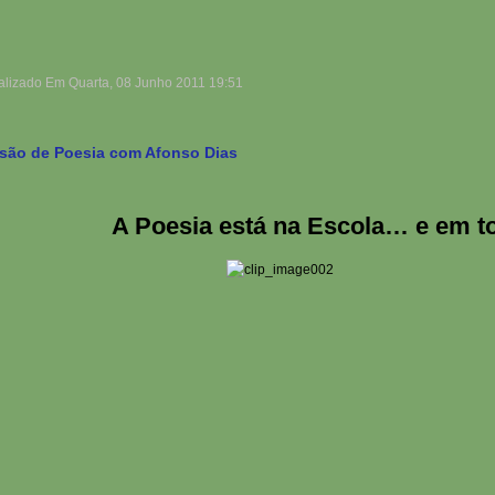
alizado Em Quarta, 08 Junho 2011 19:51
são de Poesia com Afonso Dias
A Poesia está na Escola… e em to