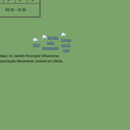
4ª
5ª
6ª
09.30 - 16.30
 Maio, no Jardim Pescador Olhanense.
Associação Movimento Juvenil em Olhão,