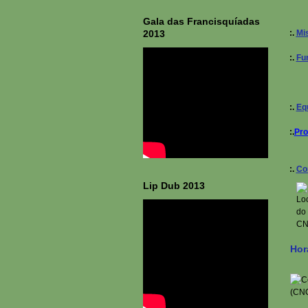
Gala das Francisquíadas
2013
:.
Mi
:.
Fu
:.
Eq
:.
Pr
:.
Co
Lip Dub 2013
Hor