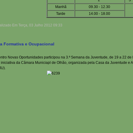
2ª
3ª
Manhã
09.30 - 12.30
Tarde
14.00 - 18.00
alizado Em Terça, 03 Julho 2012 09:33
ra Formativa e Ocupacional
ntro Novas Oportunidades participou na 3.ª Semana da Juventude, de 19 a 22 de
iniciativa da Câmara Municiapl de Olhão, organizada pela Casa da Juventude e 
U).