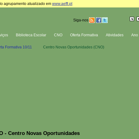
te do agrupamento atualizado em
www.aeffl.pt
Siga-nos
viços
Biblioteca Escolar
CNO
Oferta Formativa
Atividades
Ano 
rta Formativa 10/11
Centro Novas Oportunidades (CNO)
 - Centro Novas Oportunidades