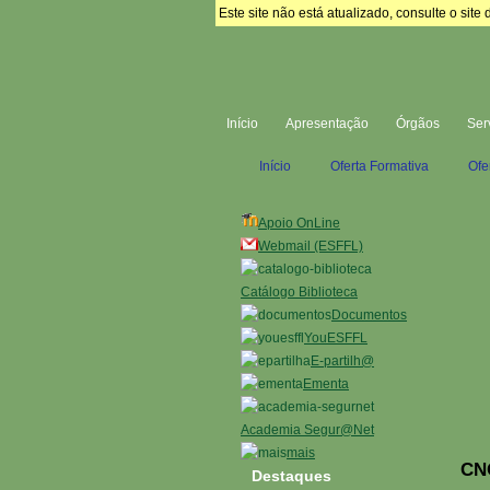
Este site não está atualizado, consulte o si
Início
Apresentação
Órgãos
Ser
Início
Oferta Formativa
Ofe
Apoio OnLine
Webmail (ESFFL)
Catálogo Biblioteca
Documentos
YouESFFL
E-partilh@
Ementa
Academia Segur@Net
mais
CNO
Destaques