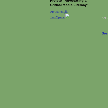
Projeto “Advocating a
Critical Media Literacy”
Apresentação
TwinSpace
Actu
Ses