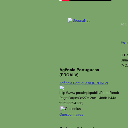
Actu
Fei
O Ce
Uma 
(MOJ
Agência Portuguesa
(PROALV)
Agência Portuguesa (PROALV)
.
Questionnaires