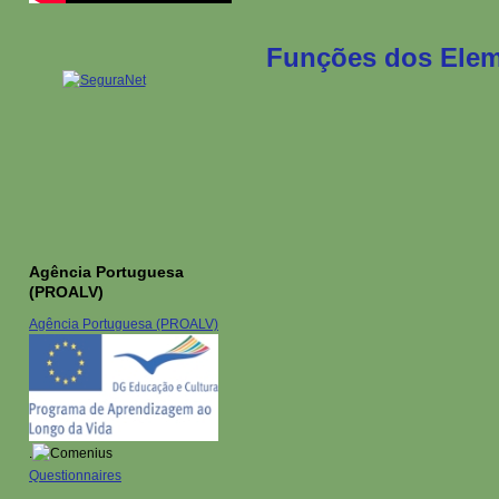
Funções dos Elem
Agência Portuguesa
(PROALV)
Agência Portuguesa (PROALV)
.
Questionnaires