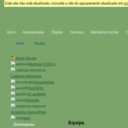
Este site não está atualizado, consulte o site do agrupamento atualizado em
ww
Início
Apresentação
Órgãos
Serviços
Biblioteca Escolar
Início
Equipa
Apoio OnLine
Webmail (ESFFL)
Catálogo Biblioteca
Documentos
YouESFFL
E-partilh@
Ementa
Academia Segur@Net
mais
Equipa
Destaques