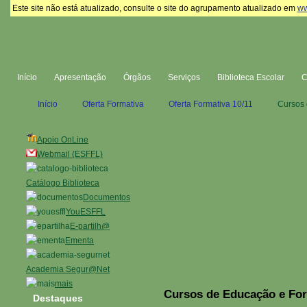
Este site não está atualizado, consulte o site do agrupamento atualizado em
ww
Início
Apresentação
Órgãos
Serviços
Biblioteca Escolar
Início
Oferta Formativa
Oferta Formativa 10/11
Cursos 
Apoio OnLine
Webmail (ESFFL)
Catálogo Biblioteca
Documentos
YouESFFL
E-partilh@
Ementa
Academia Segur@Net
mais
Cursos de Educação e Fo
Destaques