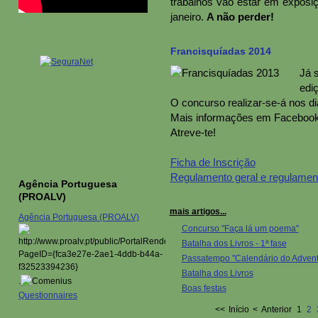
trabalhos vão estar em exposiç
janeiro.
A não perder!
Francisquíadas 2014
Já 
edi
O concurso realizar-se-á nos dia
Mais informações em Facebook 
Atreve-te!
Ficha de Inscrição
Regulamento geral e regulamen
Agência Portuguesa
(PROALV)
mais artigos...
Agência Portuguesa (PROALV)
Concurso "Faça lá um poema"
Batalha dos Livros - 1ª fase
Passatempo "Calendário do Advent
Batalha dos Livros
.
Boas festas
Questionnaires
<<
Início
<
Anterior
1
2