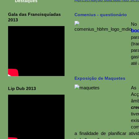
Destaques
Gala das Francisquíadas
Comenius - questionário
2013
No 
bod
par
(tra
par
gas
até 
Exposição de Maquetes
As 
Lip Dub 2013
Acç
âmb
cre
tiv
exi
com
a finalidade de planificar at