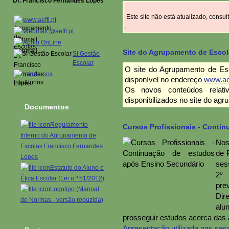
Dr. Francisco Fernandes Lopes
Este site não está atualizado, consu
www.aeffl.pt
Webmail @aeffl.pt
Apoio OnLine
Site do Agrupamento de Escol
SI Gestão
Escolar
O site do Agrupamento de Es
InfoAlunos
disponível no endereço
www.aef
Os novos conteúdos relat
disponibilizados no site do ag
Documentos
Regulamento
Cursos Profissionais - Conti
Interno do Agrupamento de
Nos
Escolas Francisco Fernandes
de 
Lopes
ses
Estatuto do Aluno e
2º 
Ética Escolar (Lei n.º 51/2012)
pre
Logotipo (Manual
Dir
de Normas - versão reduzida)
alu
prosseguir estudos acerca das a
Apresentação utilizada nas ses