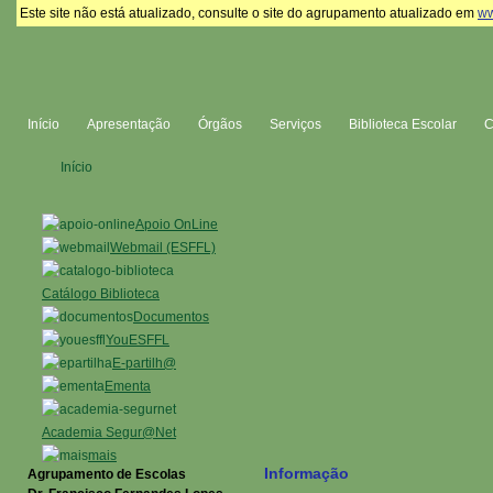
Este site não está atualizado, consulte o site do agrupamento atualizado em
ww
Início
Apresentação
Órgãos
Serviços
Biblioteca Escolar
Início
Apoio OnLine
Webmail (ESFFL)
Catálogo Biblioteca
Documentos
YouESFFL
E-partilh@
Ementa
Academia Segur@Net
mais
Informação
Agrupamento de Escolas