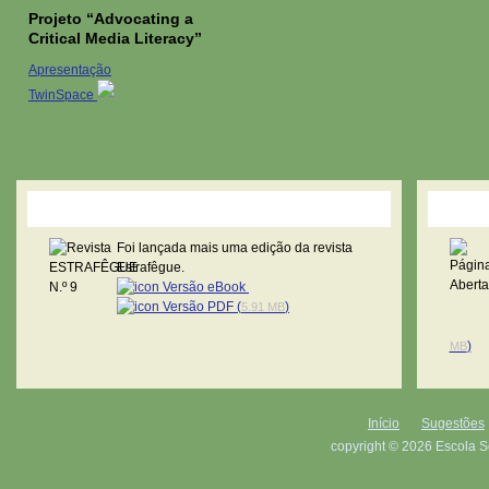
Projeto “Advocating a
Critical Media Literacy”
Apresentação
TwinSpace
Revista Estrafêgue
Pági
Foi lançada mais uma edição da revista
Estrafêgue.
Versão eBook
Versão PDF (
)
5.91 MB
)
MB
Início
Sugestões
copyright © 2026 Escola S