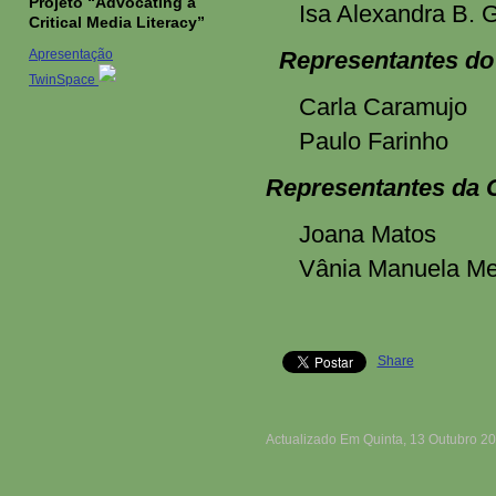
Projeto “Advocating a
Isa Alexandra B. G
Critical Media Literacy”
Apresentação
Representantes do
TwinSpace
Carla Caramujo
Paulo Farinho
Representantes da 
Joana Matos
Vânia Manuela M
Share
Actualizado Em Quinta, 13 Outubro 2