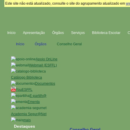
Este site não está atualizado, consulte o site do agrupamento atualizado em
ww
Início
Apresentação
Órgãos
Serviços
Biblioteca Escolar
Início
Órgãos
Conselho Geral
Apoio OnLine
Webmail (ESFFL)
Catálogo Biblioteca
Documentos
YouESFFL
E-partilh@
Ementa
Academia Segur@Net
mais
Destaques
Conselho Geral