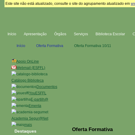
Este site não está atualizado, consulte o site do agrupamento atualizado em
ww
Início
Apresentação
Órgãos
Serviços
Biblioteca Escolar
Início
Oferta Formativa
Oferta Formativa 10/11
Apoio OnLine
Webmail (ESFFL)
Catálogo Biblioteca
Documentos
YouESFFL
E-partilh@
Ementa
Academia Segur@Net
mais
Oferta Formativa
Destaques