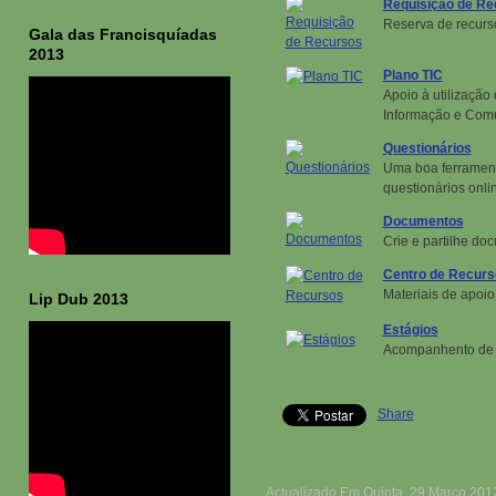
Requisição de Re
Reserva de recurso
Gala das Francisquíadas
2013
Plano TIC
Apoio à utilização
Informação e Com
Questionários
Uma boa ferrament
questionários onli
Documentos
Crie e partilhe do
Centro de Recurs
Materiais de apoi
Lip Dub 2013
Estágios
Acompanhento de 
Share
Actualizado Em Quinta, 29 Março 201