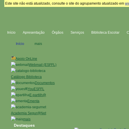
Este site não está atualizado, consulte o site do agrupamento atualizado em
ww
Início
Apresentação
Órgãos
Serviços
Biblioteca Escolar
Início
mais
Apoio OnLine
Webmail (ESFFL)
Catálogo Biblioteca
Documentos
YouESFFL
E-partilh@
Ementa
Academia Segur@Net
mais
Destaques