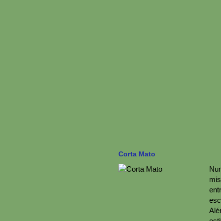
Corta Mato
Num
mis
ent
esc
Alé
est