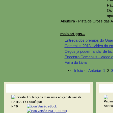
Pau
Os 
apu
Albufeira - Pista de Cross das A
mais artigos...
Entrega dos prémios do Quad
Comenius 2013 - vídeo do en
Cegos já podem andar de bici
Encontro Comenius - Vídeo d
Feira do Livro
<<
Início
<
Anterior
1
2
Revista Estrafêgue
Pági
Foi lançada mais uma edição da revista
Estrafêgue.
Versão eBook
Versão PDF (
)
5.91 MB