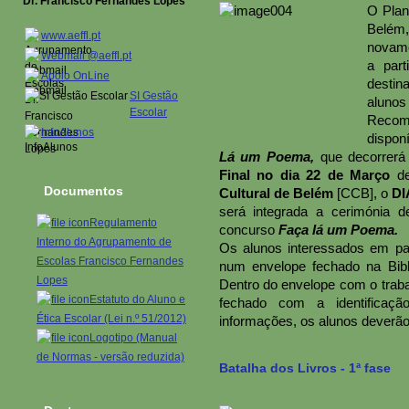
Dr. Francisco Fernandes Lopes
O Plan
Belém
www.aeffl.pt
novame
Webmail @aeffl.pt
a par
Apoio OnLine
desti
SI Gestão
alunos
Escolar
Recome
InfoAlunos
dispon
Lá um Poema,
que decorrerá
Final no dia 22 de Março
de
Documentos
Cultural de Belém
[CCB], o
DI
será integrada a cerimónia 
Regulamento
concurso
Faça lá um Poema.
Interno do Agrupamento de
Os alunos interessados em par
Escolas Francisco Fernandes
num envelope fechado na Bibli
Lopes
Dentro do envelope com o traba
Estatuto do Aluno e
fechado com a identificaçã
Ética Escolar (Lei n.º 51/2012)
informações, os alunos deverão d
Logotipo (Manual
de Normas - versão reduzida)
Batalha dos Livros - 1ª fase