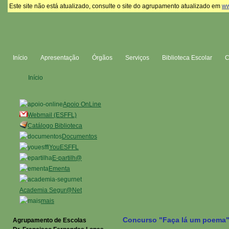
Este site não está atualizado, consulte o site do agrupamento atualizado em
ww
Início
Apresentação
Órgãos
Serviços
Biblioteca Escolar
Início
Apoio OnLine
Webmail (ESFFL)
Catálogo Biblioteca
Documentos
YouESFFL
E-partilh@
Ementa
Academia Segur@Net
mais
Concurso "Faça lá um poema
Agrupamento de Escolas