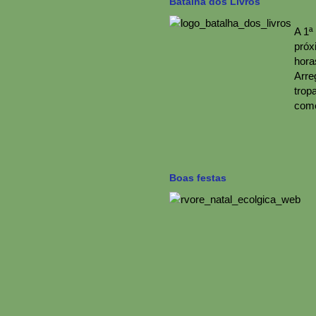
Batalha dos Livros
A 1ª
próxi
hora
Arre
trop
come
Boas festas