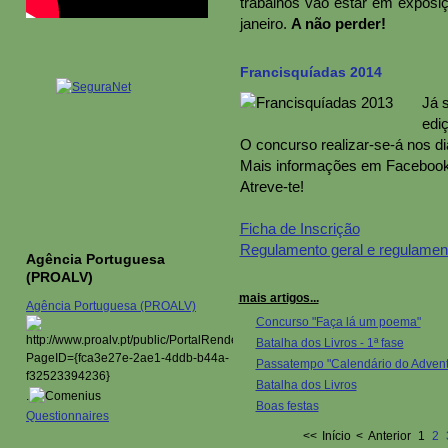
trabalhos vão estar em exposiç
janeiro.
A não perder!
Francisquíadas 2014
Já 
edi
O concurso realizar-se-á nos dia
Mais informações em Facebook 
Atreve-te!
Ficha de Inscrição
Regulamento geral e regulamen
Agência Portuguesa
(PROALV)
mais artigos...
Agência Portuguesa (PROALV)
Concurso "Faça lá um poema"
Batalha dos Livros - 1ª fase
Passatempo "Calendário do Advent
Batalha dos Livros
.
Boas festas
Questionnaires
<<
Início
<
Anterior
1
2