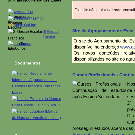
Dr. Francisco Fernandes Lopes
Este site não está atualizado, consu
www.aeffl.pt
Webmail @aeffl.pt
Apoio OnLine
Site do Agrupamento de Escol
SI Gestão
Escolar
O site do Agrupamento de Es
InfoAlunos
disponível no endereço
www.aef
Os novos conteúdos relat
disponibilizados no site do ag
Documentos
Regulamento
Cursos Profissionais - Conti
Interno do Agrupamento de
Nos
Escolas Francisco Fernandes
de 
Lopes
ses
Estatuto do Aluno e
2º 
Ética Escolar (Lei n.º 51/2012)
pre
Logotipo (Manual
Dir
de Normas - versão reduzida)
alu
prosseguir estudos acerca das a
Apresentação utilizada nas ses