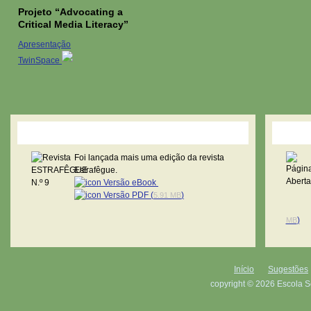
Projeto “Advocating a
Critical Media Literacy”
Apresentação
TwinSpace
Revista Estrafêgue
Pági
Foi lançada mais uma edição da revista
Estrafêgue.
Versão eBook
Versão PDF (
)
5.91 MB
)
MB
Início
Sugestões
copyright © 2026 Escola S