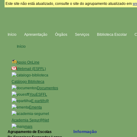
Este site não está atualizado, consulte o site do agrupamento atualizado em
ww
Início
Apresentação
Órgãos
Serviços
Biblioteca Escolar
Início
Apoio OnLine
Webmail (ESFFL)
Catálogo Biblioteca
Documentos
YouESFFL
E-partilh@
Ementa
Academia Segur@Net
mais
Informação
Agrupamento de Escolas