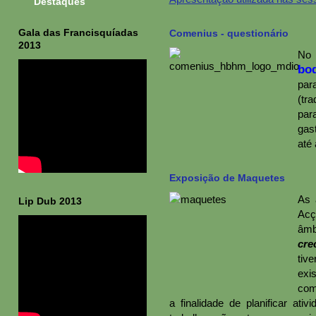
Destaques
Gala das Francisquíadas
Comenius - questionário
2013
No 
bod
par
(tra
par
gas
até 
Exposição de Maquetes
As 
Lip Dub 2013
Acç
âmb
cre
tiv
exi
com
a finalidade de planificar at