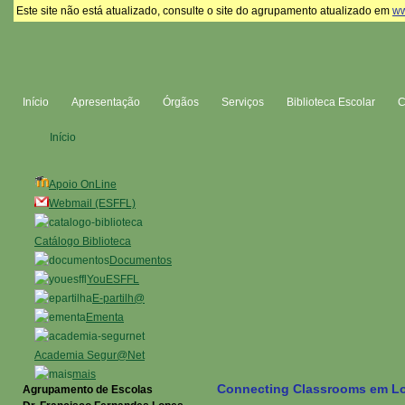
Este site não está atualizado, consulte o site do agrupamento atualizado em
ww
Início
Apresentação
Órgãos
Serviços
Biblioteca Escolar
Início
Apoio OnLine
Webmail (ESFFL)
Catálogo Biblioteca
Documentos
YouESFFL
E-partilh@
Ementa
Academia Segur@Net
mais
Connecting Classrooms em L
Agrupamento de Escolas