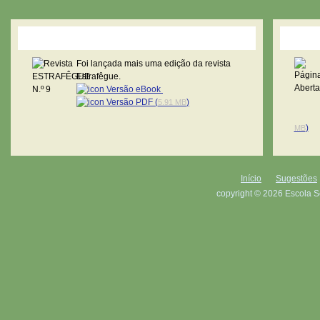
Revista Estrafêgue
Pági
Foi lançada mais uma edição da revista
Estrafêgue.
Versão eBook
Versão PDF (
)
5.91 MB
)
MB
Início
Sugestões
copyright © 2026 Escola S