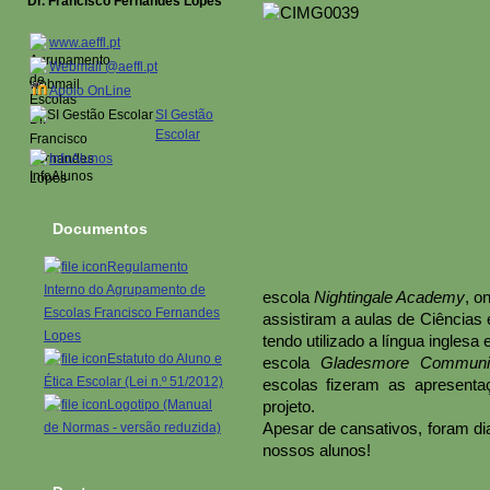
Dr. Francisco Fernandes Lopes
www.aeffl.pt
Webmail @aeffl.pt
Apoio OnLine
SI Gestão
Escolar
InfoAlunos
Documentos
Regulamento
Interno do Agrupamento de
escola
Nightingale Academy
, o
Escolas Francisco Fernandes
assistiram a aulas de Ciências
Lopes
tendo utilizado a língua inglesa
Estatuto do Aluno e
escola
Gladesmore Communi
Ética Escolar (Lei n.º 51/2012)
escolas fizeram as apresenta
Logotipo (Manual
projeto.
Apesar de cansativos, foram di
de Normas - versão reduzida)
nossos alunos!