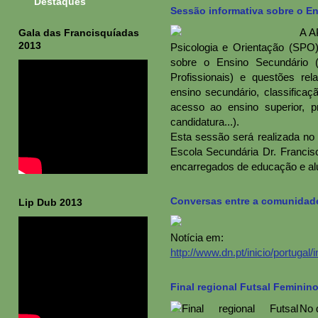
Destaques
Sessão informativa sobre o E
A A
Gala das Francisquíadas
2013
Psicologia e Orientação (SPO)
sobre o Ensino Secundário (
Profissionais) e questões r
ensino secundário, classificaç
acesso ao ensino superior, pr
candidatura...).
Esta sessão será realizada no
Escola Secundária Dr. Francis
encarregados de educação e al
Conversas entre a comunidade 
Lip Dub 2013
Notícia em:
http://www.dn.pt/inicio/portugal
Final regional Futsal Feminin
No d