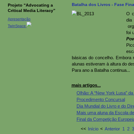
Batalha dos Livros - Fase Fina
Projeto “Advocating a
Critical Media Literacy”
O c
Apresentação
dia
org
TwinSpace
foi
Pow
Pic
esc
básicas do concelho. Embora 
alunas estiveram à altura do de
Para ano a Batalha continua...
mais artigos...
Olhão: A “New York Lusa” da
Procedimento Concursal
Dia Mundial do Livro e do Dire
Mais uma aluna da Escola de
Final da Competição Europe
<<
Início
<
Anterior
1
2