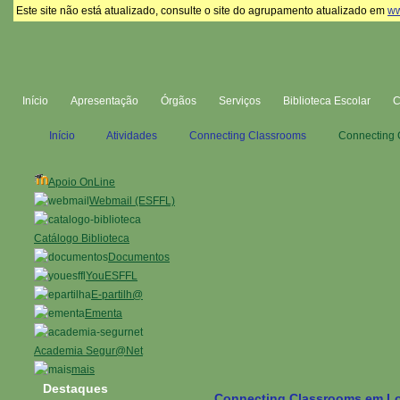
Este site não está atualizado, consulte o site do agrupamento atualizado em
ww
Início
Apresentação
Órgãos
Serviços
Biblioteca Escolar
Início
Atividades
Connecting Classrooms
Connecting 
Apoio OnLine
Webmail (ESFFL)
Catálogo Biblioteca
Documentos
YouESFFL
E-partilh@
Ementa
Academia Segur@Net
mais
Destaques
Connecting Classrooms em L