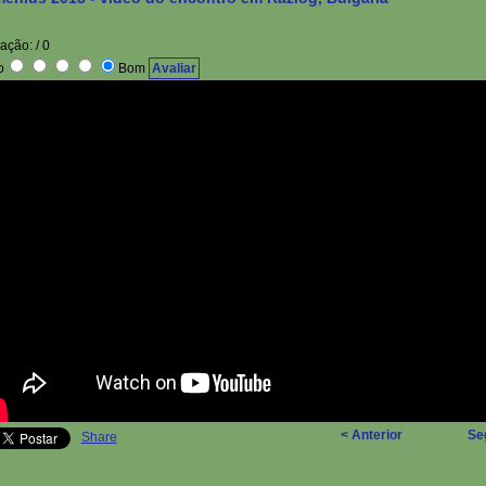
iação:
/ 0
o
Bom
< Anterior
Se
Share