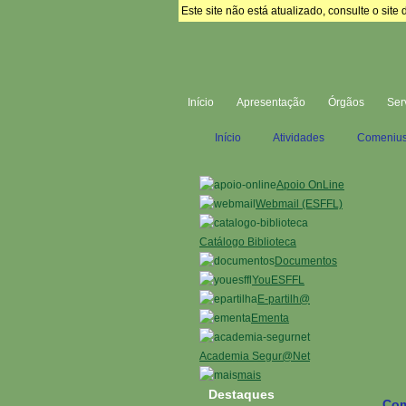
Este site não está atualizado, consulte o si
Início
Apresentação
Órgãos
Ser
Início
Atividades
Comeniu
Apoio OnLine
Webmail (ESFFL)
Catálogo Biblioteca
Documentos
YouESFFL
E-partilh@
Ementa
Academia Segur@Net
mais
Destaques
Com