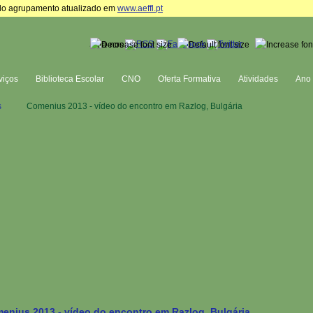
te do agrupamento atualizado em
www.aeffl.pt
Siga-nos
viços
Biblioteca Escolar
CNO
Oferta Formativa
Atividades
Ano 
s
Comenius 2013 - vídeo do encontro em Razlog, Bulgária
enius 2013 - vídeo do encontro em Razlog, Bulgária