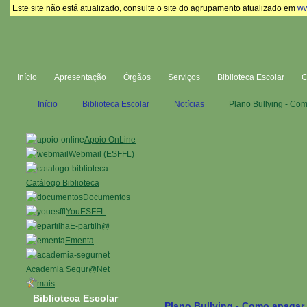
Este site não está atualizado, consulte o site do agrupamento atualizado em
ww
Início
Apresentação
Órgãos
Serviços
Biblioteca Escolar
Início
Biblioteca Escolar
Notícias
Plano Bullying - Com
Apoio OnLine
Webmail (ESFFL)
Catálogo Biblioteca
Documentos
YouESFFL
E-partilh@
Ementa
Academia Segur@Net
mais
Biblioteca Escolar
Plano Bullying - Como apagar 