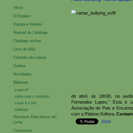
Início
O Espaço
Equipa e Horário
Manual do Catálogo
Catálogo on-line
Livro do Mês
Contrato de Leitura
Guiões
Novidades
Biblionet
o que é?
de abril, às 18h30, no audi
como usar o catálogo
Fernandes Lopes." Esta é um
o que é a cdu
Associação de Pais e Encarr
catálogo
com a Plátano Editora.
Contamo
Recursos Educativos em
Share
Linha
Concursos