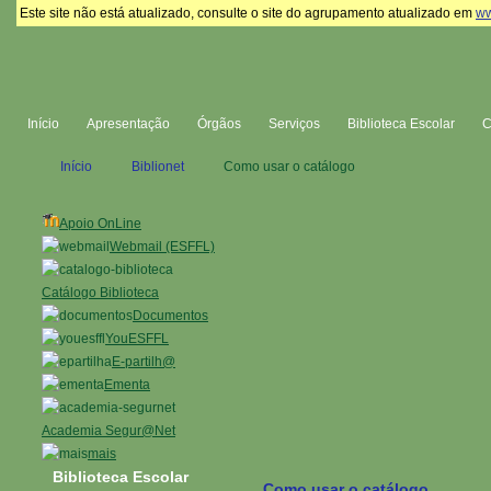
Este site não está atualizado, consulte o site do agrupamento atualizado em
ww
Início
Apresentação
Órgãos
Serviços
Biblioteca Escolar
Início
Biblionet
Como usar o catálogo
Apoio OnLine
Webmail (ESFFL)
Catálogo Biblioteca
Documentos
YouESFFL
E-partilh@
Ementa
Academia Segur@Net
mais
Biblioteca Escolar
Como usar o catálogo