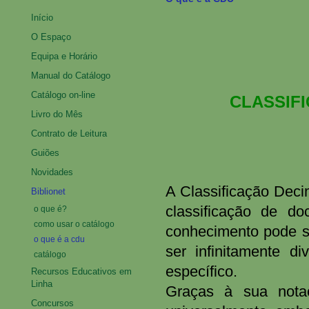
Início
O Espaço
Equipa e Horário
Manual do Catálogo
Catálogo on-line
CLASSIF
Livro do Mês
Contrato de Leitura
Guiões
Novidades
A Classificação Deci
Biblionet
classificação de d
o que é?
como usar o catálogo
conhecimento pode se
o que é a cdu
ser infinitamente d
catálogo
específico.
Recursos Educativos em
Linha
Graças à sua notaçã
Concursos