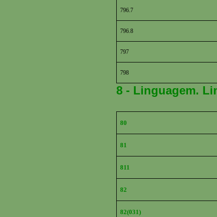
796.7
796.8
797
798
8 - Linguagem. Lin
80
81
811
82
82(031)