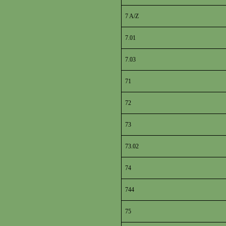
7 A/Z
7.01
7.03
71
72
73
73.02
74
744
75