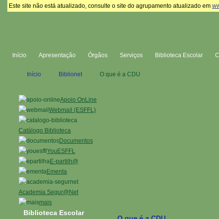
Este site não está atualizado, consulte o site do agrupamento atualizado em
ww
Início
Apresentação
Órgãos
Serviços
Biblioteca Escolar
Início
Biblionet
O que é a CDU
Apoio OnLine
Webmail (ESFFL)
Catálogo Biblioteca
Documentos
YouESFFL
E-partilh@
Ementa
Academia Segur@Net
mais
Biblioteca Escolar
O que é a CDU