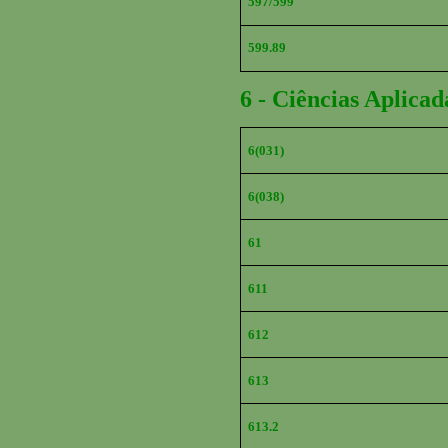
597/599
599.89
6 - Ciências Aplicad
6(031)
6(038)
61
611
612
613
613.2