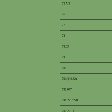
75 A/Z
76
77
78
78.03
79
791
791(049.32)
791.077
791.221/.228
791.221.1