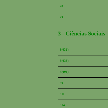
28
29
3 - Ciências Sociais
3(031)
3(038)
3(091)
30
311
314