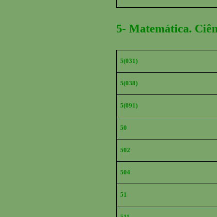
5- Matemática. Ciên
5(031)
5(038)
5(091)
50
502
504
51
511