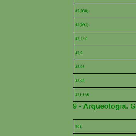
82(038)
82(091)
82-1/-9
82.0
82.02
82.09
821.1/.8
9 - Arqueologia. G
902