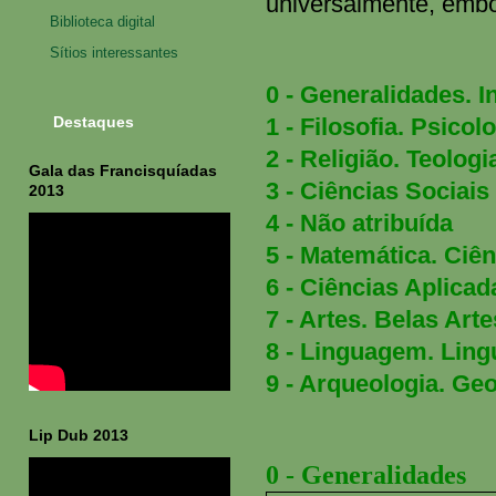
universalmente, embo
Biblioteca digital
Sítios interessantes
0 - Generalidades. 
1 - Filosofia. Psicol
Destaques
2 - Religião. Teologi
Gala das Francisquíadas
3 - Ciências Sociais
2013
4 - Não atribuída
5 - Matemática. Ciê
6 - Ciências Aplica
7 - Artes. Belas Ar
8 - Linguagem. Lingu
9 - Arqueologia. Geo
Lip Dub 2013
0 - Generalidades