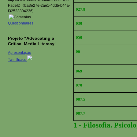
027.8
.
Questionnaires
030
050
Projeto “Advocating a
Critical Media Literacy”
06
Apresentação
TwinSpace
069
070
087.5
087.7
1 - Filosofia. Psicol