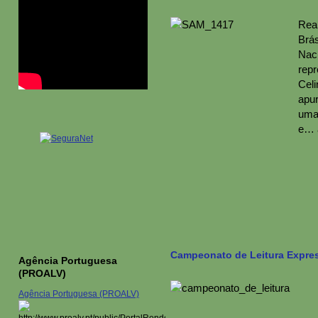
Rea
Br
Nac
rep
Cel
apur
uma
e… a
Campeonato de Leitura Expres
Agência Portuguesa
(PROALV)
Agência Portuguesa (PROALV)