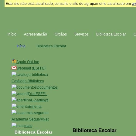
Este site não está atualizado, consulte o site do agrupamento atualizado em
ww
Início
Apresentação
Órgãos
Serviços
Biblioteca Escolar
Início
Biblioteca Escolar
Apoio OnLine
Webmail (ESFFL)
Catálogo Biblioteca
Documentos
YouESFFL
E-partilh@
Ementa
Academia Segur@Net
mais
Biblioteca Escolar
Biblioteca Escolar