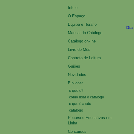
Início
O Espaço
Equipa e Horário
Dia
Manual do Catálogo
Catálogo on-line
Livro do Mês
Contrato de Leitura
Guiões
Novidades
Biblionet
o que é?
como usar o catálogo
o que é a cdu
catálogo
Recursos Educativos em
Linha
Concursos