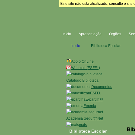
Este site não está atualizado, consulte o si
Início
Apresentação
Órgãos
Ser
Início
Biblioteca Escolar
Apoio OnLine
Webmail (ESFFL)
Catálogo Biblioteca
Documentos
YouESFFL
E-partilh@
Ementa
Academia Segur@Net
mais
Bib
Biblioteca Escolar