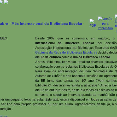
ubro - Mês Internacional da Biblioteca Escolar
Desde 2007 que se comemora, em outubro, 
Internacional da Biblioteca Escolar
por decisã
Associação Internacional de Bibliotecas Escolares (IAS
Gabinete da Rede de Bibliotecas Escolares
decidiu decla
dia
22 de outubro
como o
Dia da Biblioteca Escolar.
A nossa Biblioteca tem vindo a realizar diversas iniciativa
colaboração com as restantes Bibliotecas Escolares de O
Para além da apresentação do livro "Antologia de 
Autores de Olhão" e das habituais sessões de apresen
da BE junto das turmas do 10º ano (“Vem conhec
Biblioteca"), destacamos ainda a atividade “Olhão a Ler
dia 22 de outubro. Assim, neste dia todas as escolas do 
concelho, a seguir ao intervalo grande da manhã, irão 
 ler um pequeno texto na aula. Este texto estará disponível em todas as salas de
 ser lido pelo próprio professor ou por um aluno. Agradecemos, desde já, a 
boração.