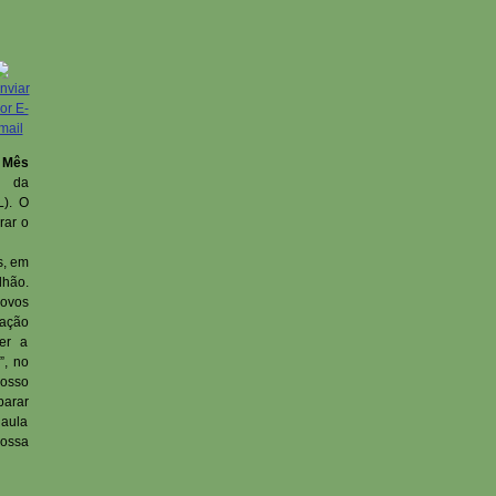
o
Mês
o da
L). O
rar o
s, em
lhão.
Novos
tação
er a
”, no
nosso
parar
 aula
vossa