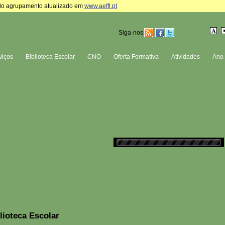
te do agrupamento atualizado em
www.aeffl.pt
Siga-nos
viços
Biblioteca Escolar
CNO
Oferta Formativa
Atividades
Ano 
lioteca Escolar