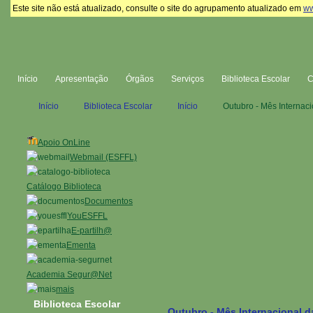
Este site não está atualizado, consulte o site do agrupamento atualizado em
ww
Início
Apresentação
Órgãos
Serviços
Biblioteca Escolar
Início
Biblioteca Escolar
Início
Outubro - Mês Internaci
Apoio OnLine
Webmail (ESFFL)
Catálogo Biblioteca
Documentos
YouESFFL
E-partilh@
Ementa
Academia Segur@Net
mais
Biblioteca Escolar
Outubro - Mês Internacional d