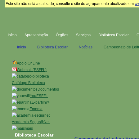
Este site não está atualizado, consulte o site do agrupamento atualizado em
ww
Início
Apresentação
Órgãos
Serviços
Biblioteca Escolar
Início
Biblioteca Escolar
Notícias
Campeonato de Leitu
Apoio OnLine
Webmail (ESFFL)
Catálogo Biblioteca
Documentos
YouESFFL
E-partilh@
Ementa
Academia Segur@Net
mais
Biblioteca Escolar
Campeonato de Leitura Expres