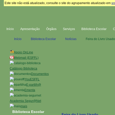
Este site não está atualizado, consulte o site do agrupamento atualizado em
ww
Início
Apresentação
Órgãos
Serviços
Biblioteca Escolar
Início
Biblioteca Escolar
Notícias
Feira do Livro Usado
Apoio OnLine
Webmail (ESFFL)
Catálogo Biblioteca
Documentos
YouESFFL
E-partilh@
Ementa
Academia Segur@Net
mais
Biblioteca Escolar
Feira do Livro Usado