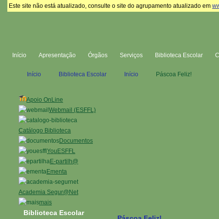
Este site não está atualizado, consulte o site do agrupamento atualizado em
ww
Início
Apresentação
Órgãos
Serviços
Biblioteca Escolar
Início
Biblioteca Escolar
Início
Páscoa Feliz!
Apoio OnLine
Webmail (ESFFL)
Catálogo Biblioteca
Documentos
YouESFFL
E-partilh@
Ementa
Academia Segur@Net
mais
Biblioteca Escolar
Páscoa Feliz!