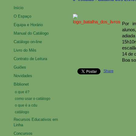
Início
O Espaço
Por im
Equipa e Horário
alunos
Manual do Catálogo
adiada
15h10m
Catálogo on-line
escalã
Livro do Mês
14 de 
Contrato de Leitura
Boa sor
Guiões
Share
Novidades
Biblionet
o que é?
como usar o catálogo
o que é a cdu
catálogo
Recursos Educativos em
Linha
Concursos