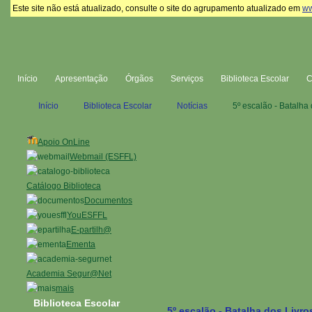
Este site não está atualizado, consulte o site do agrupamento atualizado em
ww
Início
Apresentação
Órgãos
Serviços
Biblioteca Escolar
Início
Biblioteca Escolar
Notícias
5º escalão - Batalha 
Apoio OnLine
Webmail (ESFFL)
Catálogo Biblioteca
Documentos
YouESFFL
E-partilh@
Ementa
Academia Segur@Net
mais
Biblioteca Escolar
5º escalão - Batalha dos Livro