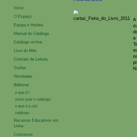
Início
O Espaço
A
Equipa e Horário
do
d
Manual do Catálogo
a
Catálogo on-line
T
e
Livro do Mês
o
Contrato de Leitura
p
Guiões
Nã
Novidades
Biblionet
o que é?
como usar o catálogo
o que é a cdu
catálogo
Recursos Educativos em
Linha
Concursos