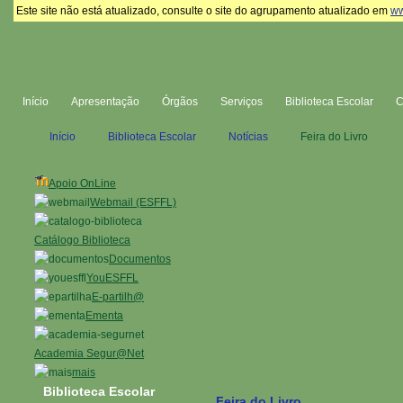
Este site não está atualizado, consulte o site do agrupamento atualizado em
ww
Início
Apresentação
Órgãos
Serviços
Biblioteca Escolar
Início
Biblioteca Escolar
Notícias
Feira do Livro
Apoio OnLine
Webmail (ESFFL)
Catálogo Biblioteca
Documentos
YouESFFL
E-partilh@
Ementa
Academia Segur@Net
mais
Biblioteca Escolar
Feira do Livro