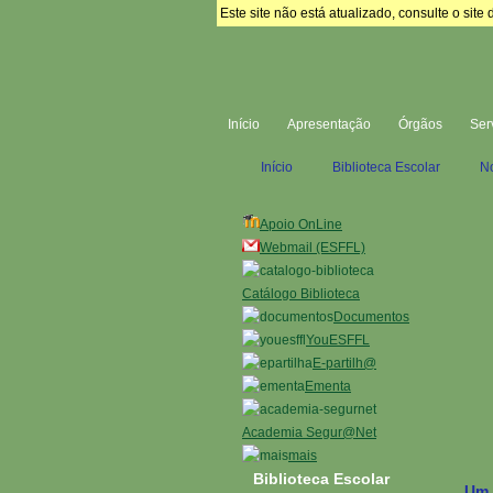
Este site não está atualizado, consulte o si
Início
Apresentação
Órgãos
Ser
Início
Biblioteca Escolar
No
Apoio OnLine
Webmail (ESFFL)
Catálogo Biblioteca
Documentos
YouESFFL
E-partilh@
Ementa
Academia Segur@Net
mais
Biblioteca Escolar
Um l