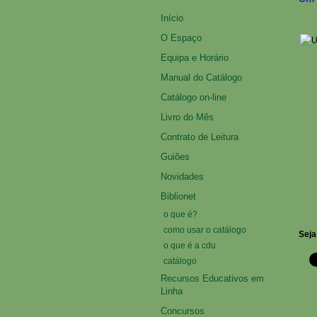
Início
O Espaço
Equipa e Horário
Manual do Catálogo
Catálogo on-line
Livro do Mês
Contrato de Leitura
Guiões
Novidades
Biblionet
o que é?
como usar o catálogo
Seja
o que é a cdu
catálogo
Recursos Educativos em
Linha
Concursos