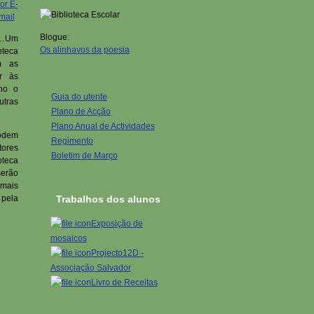
Blogue:
o…Um
Os alinhavos da poesia
oteca
m as
ar às
lho o
Guia do utente
utras
Plano de Acção
Plano Anual de Actividades
podem
Regimento
tores
Boletim de Março
oteca
erão
 mais
 pela
Trabalhos dos alunos
Exposição de
mosaicos
Projecto12D -
Associação Salvador
Livro de Receitas