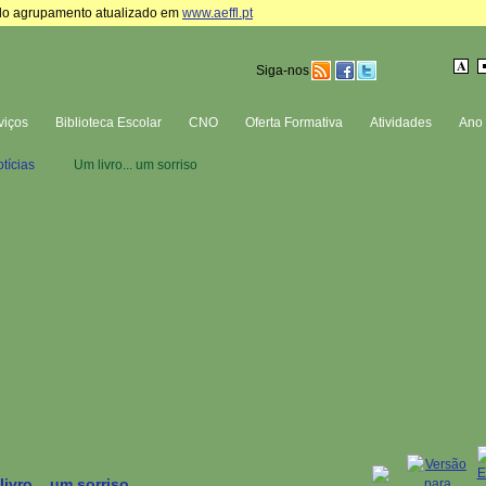
te do agrupamento atualizado em
www.aeffl.pt
Siga-nos
viços
Biblioteca Escolar
CNO
Oferta Formativa
Atividades
Ano 
tícias
Um livro... um sorriso
ivro... um sorriso