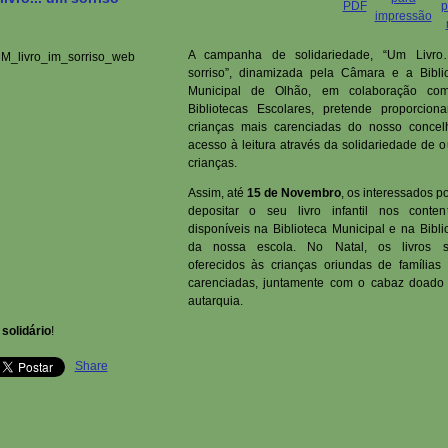
A campanha de s
olidariedade, “Um Livr
sorriso”, dinamizada pela Câmara e a Bibli
Municipal de Olhão, em colaboração co
Bibliotecas Escolares, pretende proporcion
crianças mais carenciadas do nosso conce
acesso à leitura através da solidariedade de o
crianças.
Assim, até
15 de Novembro
, os interessados 
depositar o seu livro infantil nos conten
disponíveis na Biblioteca Municipal e na Bibli
da nossa escola. No Natal, os livros s
oferecidos às crianças oriundas de famílias
carenciadas, juntamente com o cabaz doado
autarquia.
 solidário
!
Share