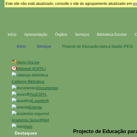
Este site não está atualizado, consulte o site do agrupamento atualizado em
ww
Início
Apresentação
Órgãos
Serviços
Biblioteca Escolar
Início
Serviços
Projecto de Educação para a Saúde (PES)
Apoio OnLine
Webmail (ESFFL)
Catálogo Biblioteca
Documentos
YouESFFL
E-partilh@
Ementa
Academia Segur@Net
mais
Projecto de Educação par
Destaques