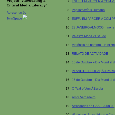
Projeto “Advocating a
7
ESFFL EM PARCERIA COM P
Critical Media Literacy”
8
Papilomavírus Humano
Apresentação
TwinSpace
9
ESFFL EM PARCERIA COM 
10
28 JANEIRO ALMOÇO… no refe
11
Palestra Moda vs Saúde
12
Violência no namoro…infelizm
13
RELATO DE ACTIVIDADE
14
16 de Outubro – Dia Mundial 
15
PLANO DE EDUCAÇÃO PARA
16
16 de Outubro – Dia Mundial 
17
O Teatro Vem ÀEscola
18
Amor Verdadeiro
19
Actividades do GAA – 2008-09
20
Workshop: Sexualidade e Con