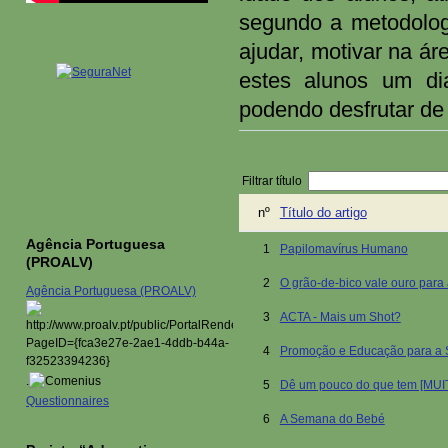
segundo a metodologi
ajudar, motivar na á
estes alunos um d
podendo desfrutar de 
Filtrar título
nº
Título do artigo
Agência Portuguesa
1
Papilomavírus Humano
(PROALV)
2
O grão-de-bico vale ouro para
Agência Portuguesa (PROALV)
3
ACTA - Mais um Shot?
4
Promoção e Educação para a
.
5
Dê um pouco do que tem [MU
Questionnaires
6
A Semana do Bebé