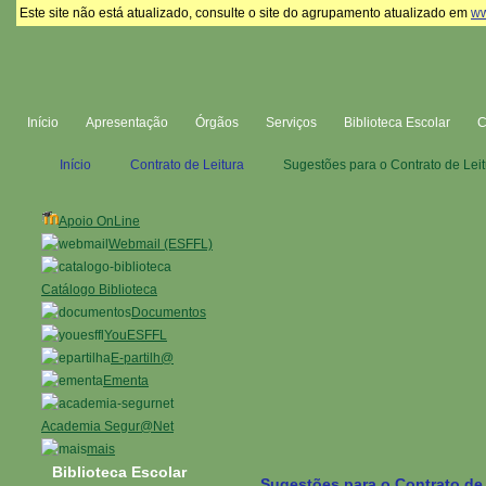
Este site não está atualizado, consulte o site do agrupamento atualizado em
ww
Início
Apresentação
Órgãos
Serviços
Biblioteca Escolar
Início
Contrato de Leitura
Sugestões para o Contrato de Leit
Apoio OnLine
Webmail (ESFFL)
Catálogo Biblioteca
Documentos
YouESFFL
E-partilh@
Ementa
Academia Segur@Net
mais
Biblioteca Escolar
Sugestões para o Contrato de 