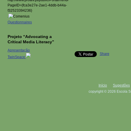
.
Questionnaires
Projeto “Advocating a
Critical Media Literacy”
Apresentação
Share
TwinSpace
Início
Sugestões
copyright © 2026 Escola S