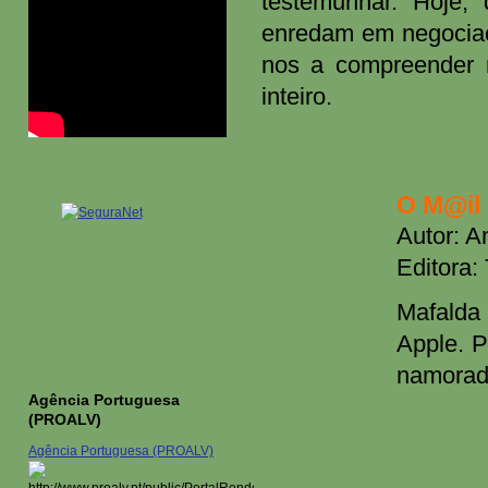
testemunhar. Hoje, 
enredam em negociaç
nos a compreender 
inteiro.
O M@il 
Autor: A
Editora:
Mafalda 
Apple. P
namorado
Agência Portuguesa
(PROALV)
Agência Portuguesa (PROALV)