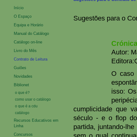
Início
O Espaço
Sugestões para o Cont
Equipa e Horário
Manual do Catálogo
Crónic
Catálogo on-line
Livro do Mês
Autor: M
Contrato de Leitura
Editora:
Guiões
O caso 
Novidades
espontân
Biblionet
isso: Os
o que é?
peripéci
como usar o catálogo
o que é a cdu
cumplicidade que va
catálogo
século - e o flop do
Recursos Educativos em
partida, juntando-lh
Linha
Concursos
sem o qual continuar