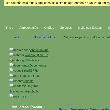
Este site não está atualizado, consulte o site do agrupamento atualizado em
ww
Início
Apresentação
Órgãos
Serviços
Biblioteca Escolar
Início
Contrato de Leitura
Sugestões para o Contrato de Leitu
Apoio OnLine
Webmail (ESFFL)
Catálogo Biblioteca
Documentos
YouESFFL
E-partilh@
Ementa
Academia Segur@Net
mais
Biblioteca Escolar
Sugestões para o Contrato de L