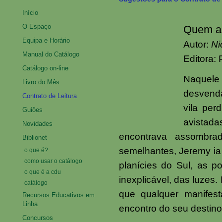
Início
O Espaço
Quem am
Equipa e Horário
Autor:
Ni
Manual do Catálogo
Editora:
Catálogo on-line
Naquele
Livro do Mês
desvend
Contrato de Leitura
vila per
Guiões
avistad
Novidades
encontrava assombra
Biblionet
semelhantes, Jeremy ia
o que é?
como usar o catálogo
planícies do Sul, as p
o que é a cdu
inexplicável, das luzes
catálogo
que qualquer manifes
Recursos Educativos em
Linha
encontro do seu destino
Concursos