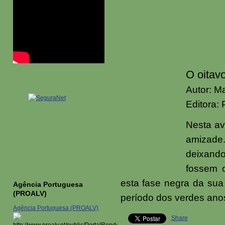
O oitavo
Autor: M
Editora:
Nesta av
amizade
deixand
fossem o
esta fase negra da sua
Agência Portuguesa
(PROALV)
período dos verdes anos
Agência Portuguesa (PROALV)
Share