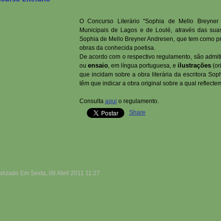
O Concurso Literário "So
phia de Mello Breyner
Municipais de Lagos e de Loulé, através das suas 
Sophia de Mello Breyner Andresen, que tem como prin
obras da conhecida poetisa.
De acordo com o respectivo regulamento, são admit
ensaio
ilustrações
ou
, em língua portuguesa, e
(or
que incidam sobre a obra literária da escritora So
têm que indicar a obra original sobre a qual reflecte
Consulta
aqui
o regulamento.
Share
alizado Em Sexta, 08 Abril 2011 11:27