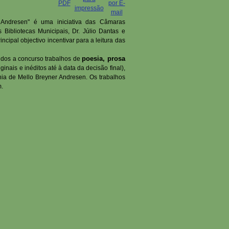
 Andresen" é uma iniciativa das Câmaras
Bibliotecas Municipais, Dr. Júlio Dantas e
cipal objectivo incentivar para a leitura das
poesia,
prosa
idos a concurso trabalhos de
iginais e inéditos até à data da decisão final),
phia de Mello Breyner Andresen. Os trabalhos
m.