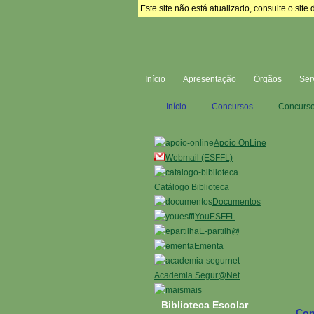
Este site não está atualizado, consulte o si
Início
Apresentação
Órgãos
Ser
Início
Concursos
Concurso 
Apoio OnLine
Webmail (ESFFL)
Catálogo Biblioteca
Documentos
YouESFFL
E-partilh@
Ementa
Academia Segur@Net
mais
Biblioteca Escolar
Con