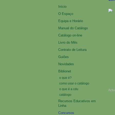
Início
O Espaço
Equipa e Horário
Manual do Catálogo
Catálogo on-line
Livro do Mês
Contrato de Leitura
Guiões
Novidades
Biblionet
o que é?
como usar o catálogo
o que é a cdu
Actu
catálogo
Recursos Educativos em
Linha
Concursos