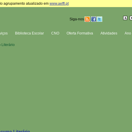
te do agrupamento atualizado em
www.aeffl.pt
Siga-nos
viços
Biblioteca Escolar
CNO
Oferta Formativa
Atividades
Ano 
Literário
curso Literário