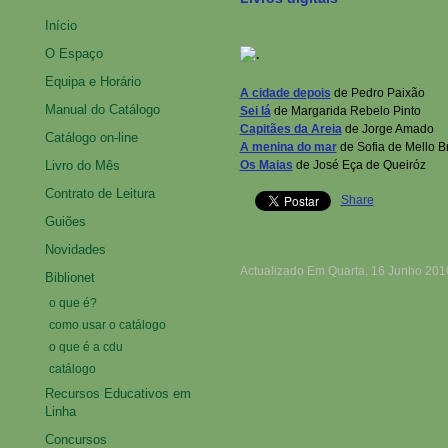
Início
O Espaço
Equipa e Horário
A cidade depois
de Pedro Paixão
Manual do Catálogo
Sei lá
de Margarida Rebelo Pinto
Capitães da Areia
de Jorge Amado
Catálogo on-line
A menina do mar
de Sofia de Mello B
Livro do Mês
Os Maias
de José Eça de Queiróz
Contrato de Leitura
Share
Guiões
Novidades
Actualizado Em Quarta, 16 Junho 201
Biblionet
o que é?
como usar o catálogo
o que é a cdu
catálogo
Recursos Educativos em
Linha
Concursos