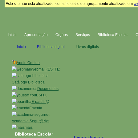
Este site não está atualizado, consulte o site do agrupamento atualizado em
ww
Início
Apresentação
Órgãos
Serviços
Biblioteca Escolar
Início
Biblioteca digital
Livros digitais
Apoio OnLine
Webmail (ESFFL)
Catálogo Biblioteca
Documentos
YouESFFL
E-partilh@
Ementa
Academia Segur@Net
mais
Biblioteca Escolar
Livros digitais