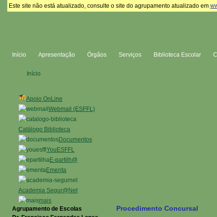
Este site não está atualizado, consulte o site do agrupamento atualizado em
ww
Início
Apresentação
Órgãos
Serviços
Biblioteca Escolar
Início
Apoio OnLine
Webmail (ESFFL)
Catálogo Biblioteca
Documentos
YouESFFL
E-partilh@
Ementa
Academia Segur@Net
mais
Procedimento Concursal
Agrupamento de Escolas