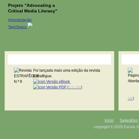
Projeto “Advocating a
Critical Media Literacy”
Apresentação
TwinSpace
Revista Estrafêgue
Pági
Foi lançada mais uma edição da revista
Estrafêgue.
Versão eBook
Versão PDF (
)
5.91 MB
)
MB
Início
Sugestões
copyright © 2026 Escola S