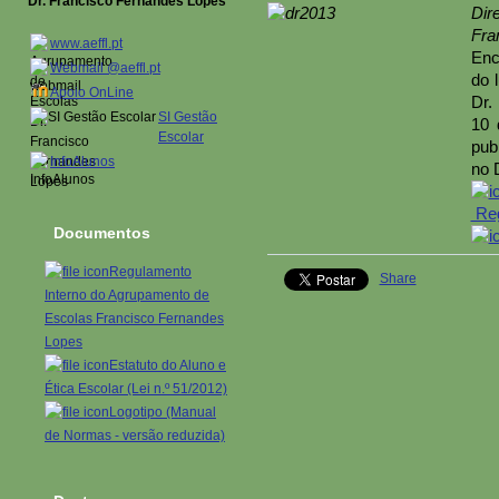
Dr. Francisco Fernandes Lopes
Di
Fra
www.aeffl.pt
Enc
Webmail @aeffl.pt
do 
Apoio OnLine
Dr.
SI Gestão
10 
Escolar
pub
InfoAlunos
no 
Reg
Documentos
Regulamento
Share
Interno do Agrupamento de
Escolas Francisco Fernandes
Lopes
Estatuto do Aluno e
Ética Escolar (Lei n.º 51/2012)
Logotipo (Manual
de Normas - versão reduzida)