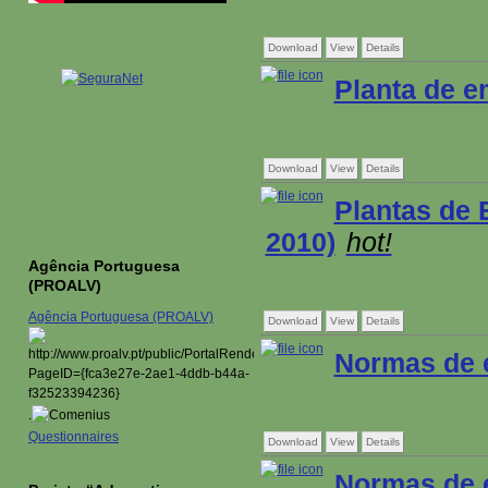
Download
View
Details
Planta de e
Download
View
Details
Plantas de 
2010)
hot!
Agência Portuguesa
(PROALV)
Agência Portuguesa (PROALV)
Download
View
Details
Normas de 
.
Questionnaires
Download
View
Details
Normas de 