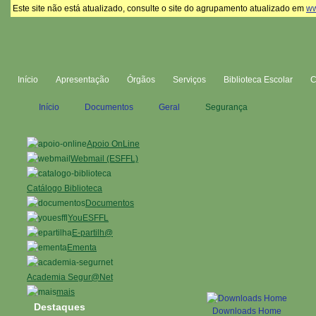
Este site não está atualizado, consulte o site do agrupamento atualizado em
ww
Início
Apresentação
Órgãos
Serviços
Biblioteca Escolar
Início
Documentos
Geral
Segurança
Apoio OnLine
Webmail (ESFFL)
Catálogo Biblioteca
Documentos
YouESFFL
E-partilh@
Ementa
Academia Segur@Net
mais
Destaques
Downloads Home