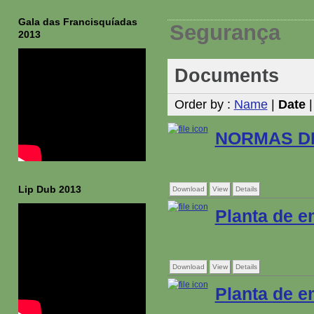
Gala das Francisquíadas
Segurança
2013
Documents
Order by :
Name
|
Date
NORMAS DE
Lip Dub 2013
Download
View
Details
Planta de 
Download
View
Details
Planta de e