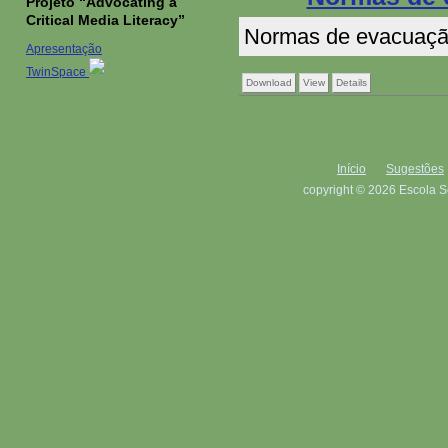
Projeto “Advocating a
Critical Media Literacy”
Normas de evacuação
Apresentação
TwinSpace
Download
View
Details
Início
Sugestões
copyright © 2026 Escola S