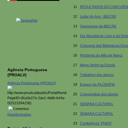
11
RESULTADOS DO CONCURS
12
Leitor do Ano - BE/CRE
13
Quermesse da BE/CRE
14
Dia Mundial do Livro e do Direi
15
Concurso das Bibliotecas Esc
16
Problema do Mês de Março
17
Mega Sprint na Escola
Agência Portuguesa
(PROALV)
18
Trabalhos dos alunos
Agência Portuguesa (PROALV)
19
Espaço da FILOSOFIA
20
Coreografias dos alunos
21
SEMANA CULTURAL
.
22
SEMANA CULTURAL
Questionnaires
23
Conferência "PHDA"