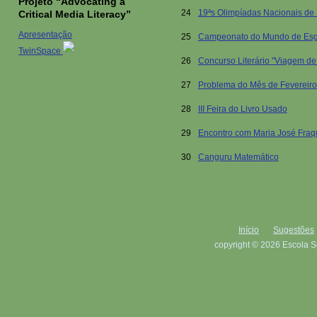
Projeto “Advocating a
24
19ªs Olimpíadas Nacionais de 
Critical Media Literacy”
Apresentação
25
Campeonato do Mundo de Esg
TwinSpace
26
Concurso Literário "Viagem d
27
Problema do Mês de Fevereiro
28
III Feira do Livro Usado
29
Encontro com Maria José Fra
30
Canguru Matemático
Início
Sugestões
copyright © 2026 Escola S