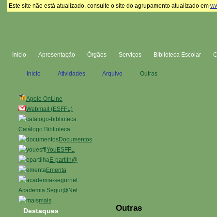
Este site não está atualizado, consulte o site do agrupamento atualizado em
ww
Início
Apresentação
Órgãos
Serviços
Biblioteca Escolar
Início
Atividades
Arquivo
Outras
Apoio OnLine
Webmail (ESFFL)
Catálogo Biblioteca
Documentos
YouESFFL
E-partilh@
Ementa
Academia Segur@Net
mais
Outras
Destaques