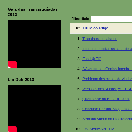
Gala das Francisquíadas
2013
Filtrar título
nº
Título do artigo
1
Trabalhos dos alunos
2
Internet em todas as salas de 
3
Escol@.TIC
4
A Aventura do Conhecimento -
5
Problema dos meses de Abril 
Lip Dub 2013
6
Websites dos Alunos (ACTUA
7
Quermesse da BE-CRE 2007
8
Concurso literário "Viagem de
9
Semana Aberta da Electrotecn
10
II SEMANA ABERTA