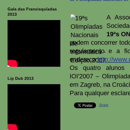
Gala das Francisquíadas
2013
A Asso
Socieda
19ªs ON
podem concorrer tod
regulamento e a fi
endereço
http://www.d
Os quatro alunos m
IOI'2007 – Olimpíada
Lip Dub 2013
em Zagreb, na Croáci
Para qualquer esclare
Share