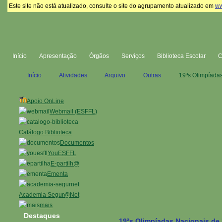
Este site não está atualizado, consulte o site do agrupamento atualizado em
ww
Início
Apresentação
Órgãos
Serviços
Biblioteca Escolar
Início
Atividades
Arquivo
Outras
19ªs Olimpíadas
Apoio OnLine
Webmail (ESFFL)
Catálogo Biblioteca
Documentos
YouESFFL
E-partilh@
Ementa
Academia Segur@Net
mais
Destaques
19ªs Olimpíadas Nacionais de 