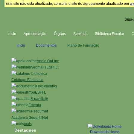
Este site não está atualizado, consulte o site do agrupamento atualizado em
ww
Siga-
Início
Apresentação
Órgãos
Serviços
Biblioteca Escolar
Início
Documentos
Plano de Formação
Apoio OnLine
Webmail (ESFFL)
Catálogo Biblioteca
Documentos
YouESFFL
E-partilh@
Ementa
Academia Segur@Net
mais
Destaques
Downloads Home