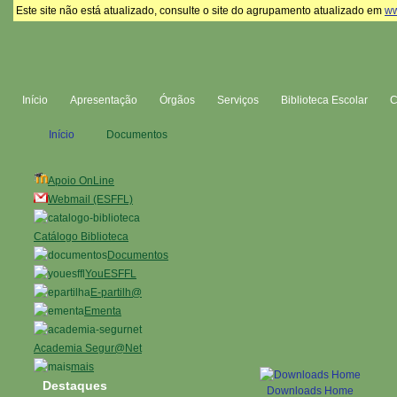
Este site não está atualizado, consulte o site do agrupamento atualizado em
ww
Início
Apresentação
Órgãos
Serviços
Biblioteca Escolar
Início
Documentos
Apoio OnLine
Webmail (ESFFL)
Catálogo Biblioteca
Documentos
YouESFFL
E-partilh@
Ementa
Academia Segur@Net
mais
Destaques
Downloads Home