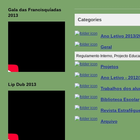
Gala das Francisquíadas
2013
Categories
Ano Letivo 2013/2
Geral
Regulamento Interno, Projecto Educati
Projetos
Ano Letivo - 2012
Lip Dub 2013
Trabalhos dos al
Biblioteca Escolar
Revista Estrafêgu
Arquivo