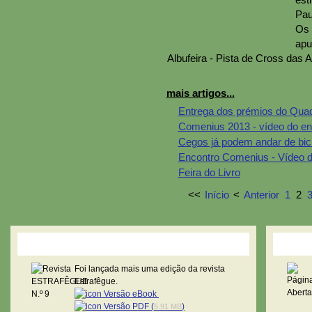
Pau
Os 
apu
Albufeira - Pista de Cross das A
mais artigos...
Entrega dos prémios do Quad
Comenius 2013 - vídeo do en
Cegos já podem andar de bici
Encontro Comenius - Vídeo d
Feira do Livro
<<
Início
<
Anterior
1
2
Revista Estrafêgue
Pági
Foi lançada mais uma edição da revista
Estrafêgue.
Versão eBook
Versão PDF (
)
5.91 MB