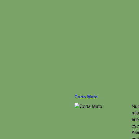
Corta Mato
Num
mis
ent
esc
Alé
est