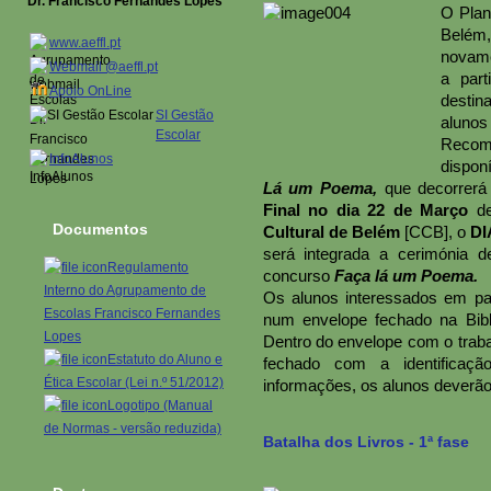
Dr. Francisco Fernandes Lopes
O Plan
Belém
www.aeffl.pt
novame
Webmail @aeffl.pt
a par
Apoio OnLine
desti
SI Gestão
alunos
Escolar
Recome
InfoAlunos
dispon
Lá um Poema,
que decorrerá
Final no dia 22 de Março
de
Documentos
Cultural de Belém
[CCB], o
DI
será integrada a cerimónia 
Regulamento
concurso
Faça lá um Poema.
Interno do Agrupamento de
Os alunos interessados em par
Escolas Francisco Fernandes
num envelope fechado na Bibli
Lopes
Dentro do envelope com o traba
Estatuto do Aluno e
fechado com a identificaçã
Ética Escolar (Lei n.º 51/2012)
informações, os alunos deverão d
Logotipo (Manual
de Normas - versão reduzida)
Batalha dos Livros - 1ª fase