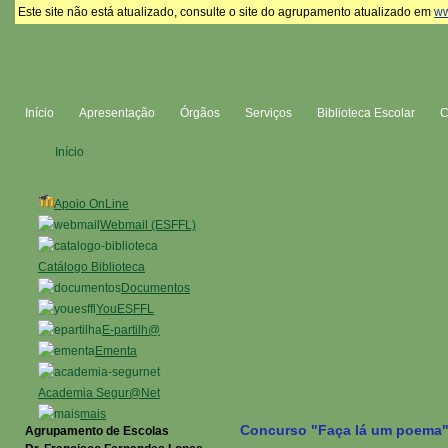
Este site não está atualizado, consulte o site do agrupamento atualizado em
ww
Início
Apresentação
Órgãos
Serviços
Biblioteca Escolar
Início
Apoio OnLine
Webmail (ESFFL)
Catálogo Biblioteca
Documentos
YouESFFL
E-partilh@
Ementa
Academia Segur@Net
mais
Concurso "Faça lá um poema
Agrupamento de Escolas