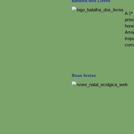
Batalha dos Livros
A 1ª
próxi
hora
Arre
trop
come
Boas festas