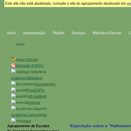
Este site não está atualizado, consulte o site do agrupamento atualizado em
ww
Início
Apresentação
Órgãos
Serviços
Biblioteca Escolar
Início
Apoio OnLine
Webmail (ESFFL)
Catálogo Biblioteca
Documentos
YouESFFL
E-partilh@
Ementa
Academia Segur@Net
mais
Exposição sobre o "Hallowee
Agrupamento de Escolas