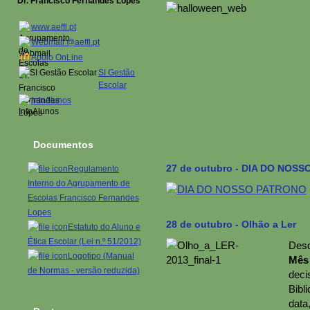
Dr. Francisco Fernandes Lopes
www.aeffl.pt
Webmail @aeffl.pt
Apoio OnLine
SI Gestão
Escolar
InfoAlunos
Documentos
27 de outubro - DIA DO NOS
Regulamento
Interno do Agrupamento de
Escolas Francisco Fernandes
Lopes
28 de outubro - Olhão a Ler
Estatuto do Aluno e
Ética Escolar (Lei n.º 51/2012)
Des
Logotipo (Manual
Mês 
de Normas - versão reduzida)
dec
Bibl
data