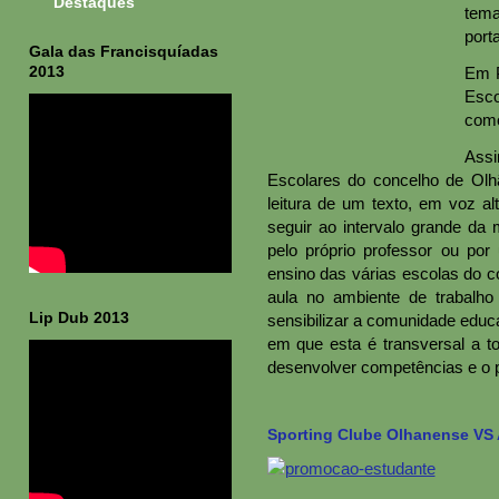
Destaques
tema
porta
Gala das Francisquíadas
2013
Em P
Esco
como
Assi
Escolares do concelho de Ol
leitura de um texto, em voz al
seguir ao intervalo grande da 
pelo próprio professor ou po
ensino das várias escolas do c
aula no ambiente de trabalho
Lip Dub 2013
sensibilizar a comunidade educa
em que esta é transversal a to
desenvolver competências e o pr
Sporting Clube Olhanense VS