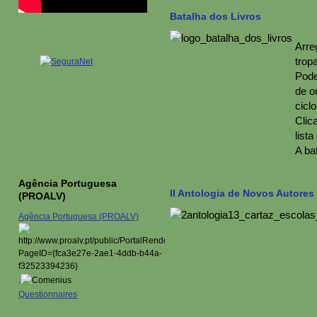
Batalha dos Livros
Arre
trop
Podes
de o
cicl
Clic
lista
A ba
Agência Portuguesa
II Antologia de Novos Autores
(PROALV)
Agência Portuguesa (PROALV)
.
Questionnaires