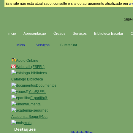
Este site não está atualizado, consulte o site do agrupamento atualizado em
ww
Siga-
Início
Apresentação
Órgãos
Serviços
Biblioteca Escolar
Início
Serviços
Bufete/Bar
Apoio OnLine
Webmail (ESFFL)
Catálogo Biblioteca
Documentos
YouESFFL
E-partilh@
Ementa
Academia Segur@Net
mais
Destaques
Bufete/Bar