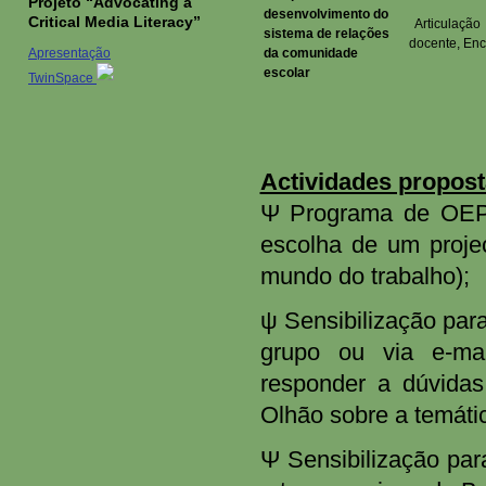
Projeto “Advocating a
desenvolvimento do
Critical Media Literacy”
Articulação
sistema de relações
docente, Enc
Apresentação
da comunidade
escolar
TwinSpace
Actividades propost
Ψ Programa de OEP p
escolha de um projec
mundo do trabalho);
ψ Sensibilização par
grupo ou via e-m
responder a dúvida
Olhão sobre a temáti
Ψ Sensibilização par