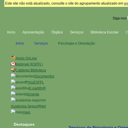
Este site não está atualizado, consulte o site do agrupamento atualizado em
ww
Siga-nos
Início
Apresentação
Órgãos
Serviços
Biblioteca Escolar
Início
Serviços
Psicologia e Orientação
Apoio OnLine
Webmail (ESFFL)
Catálogo Biblioteca
Documentos
YouESFFL
E-partilh@
Ementa
Academia Segur@Net
mais
Destaques
Serviços de Psicologia e Orie