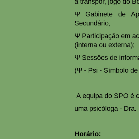
a transpor, jogo do B
Ψ Gabinete de Ap
Secundário;
Ψ Participação em ac
(interna ou externa);
Ψ Sessões de inform
(Ψ - Psi - Símbolo de
A equipa do SPO é co
uma psicóloga - Dra.
Horário: