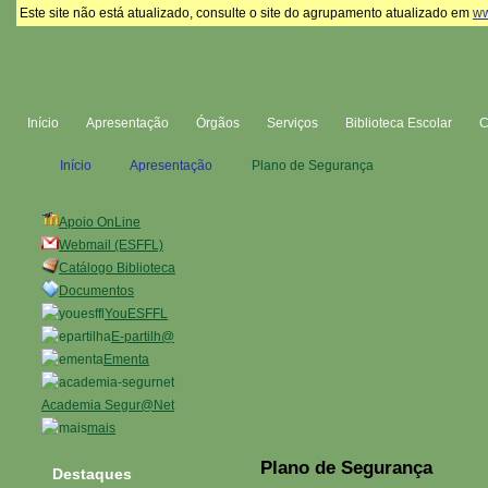
Este site não está atualizado, consulte o site do agrupamento atualizado em
ww
Início
Apresentação
Órgãos
Serviços
Biblioteca Escolar
Início
Apresentação
Plano de Segurança
Apoio OnLine
Webmail (ESFFL)
Catálogo Biblioteca
Documentos
YouESFFL
E-partilh@
Ementa
Academia Segur@Net
mais
Plano de Segurança
Destaques