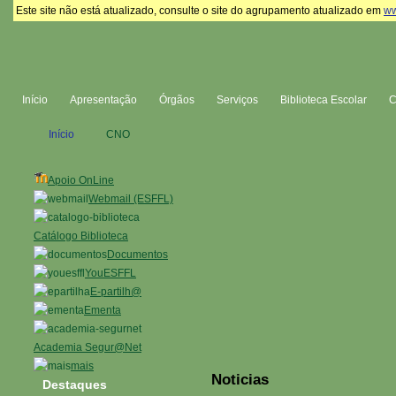
Este site não está atualizado, consulte o site do agrupamento atualizado em
ww
Início
Apresentação
Órgãos
Serviços
Biblioteca Escolar
Início
CNO
Apoio OnLine
Webmail (ESFFL)
Catálogo Biblioteca
Documentos
YouESFFL
E-partilh@
Ementa
Academia Segur@Net
mais
Noticias
Destaques