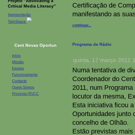
Projeto “Advocating a
Certificação de Comp
Critical Media Literacy”
manifestando as suas
Apresentação
TwinSpace
continuar...
Programa de Rádio
Cent Novas Oportun
Início
quinta, 17 março 2011 
Missão
Equipa
Numa tentativa de di
Funcionamento
Coordenador do Centr
Contacto
2011, num Programa d
Quem Somos
Processo RVCC
locutor da mesma, Ex
Esta iniciativa ficou
Oportunidades junto 
concelho de Olhão.
Estão previstas mais 