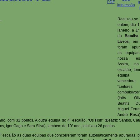
Realizou-se
ontem, dia 
janeiro, a 1ª
da
Batalha
Livros
, em
foram apur
as equipa
nossa esc
Assim, n
escalão, te
equipa
vencedora
“Leitores
compulsivos”
(Inês Olive
Beatriz Dua
Miguel Ferre
André Rosa)
ano, com 32 pontos. A outra equipa do 4º escalão, “Os Fish” (Beatriz Santos, Cat
s, Igor Gago e Sara Silva), também do 10º ano, totalizou 26 pontos.
º escalão as duas equipas que concorreram foram automaticamente apuradas, p