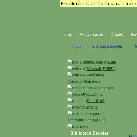
Este site não está atualizado, consulte o si
Início
Apresentação
Órgãos
Ser
Início
Biblioteca Escolar
No
Apoio OnLine
Webmail (ESFFL)
Catálogo Biblioteca
Documentos
YouESFFL
E-partilh@
Ementa
Academia Segur@Net
mais
Biblioteca Escolar
Bat