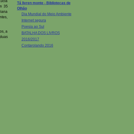
Lúcia
Tá livren monte - Bibliotecas de
am 35
Olhão
riana
Dia Mundial do Meio Ambiente
ntes,
Internet segura
Poesia ao Sul
os, a
BATALHA DOS LIVROS
 duas
2016/2017
Contarolando 2016