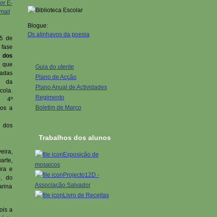
Blogue:
Os alinhavos da poesia
15 de
 fase
 dos
 que
Guia do utente
adas
Plano de Acção
s da
Plano Anual de Actividades
ola.
Regimento
o 4º
Boletim de Março
mos a
 dos
Trabalhos dos alunos
ira,
Exposição de
rte,
mosaicos
ira e
Projecto12D -
, do
Associação Salvador
arina
Livro de Receitas
ois a