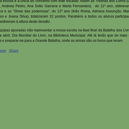
a escola é a única do concelho com este escalão. Assim as “Felinas dos Livros (
, Andreia Pedro, Ana Sofia Garrana e Marta Fernandes), do 11º ano, obtiver
os e as “Show das poderosas”, do 12º ano (Inês Roma, Adriana Assunção, Ma
s e Joana Silva), totalizaram 32 pontos. Parabéns a todos os alunos participa
 estiveram à altura deste desafio.
quipas apuradas irão representar a nossa escola na fase final da Batalha dos Livr
e abril, Dia Mundial do Livro, na Biblioteca Municipal. Até lá terão que ler mais
s e preparar-se para a Grande Batalha, onde as armas são os livros que leram.
weet
Share