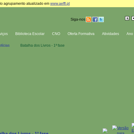
te do agrupamento atualizado em
www.aeffl.pt
Siga-nos
viços
Biblioteca Escolar
CNO
Oferta Formativa
Atividades
Ano 
tícias
Batalha dos Livros - 1ª fase
alha dos Livros - 1ª fase