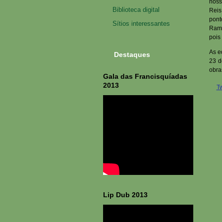
noss
Biblioteca digital
Reis
pont
Sítios interessantes
Ramo
pois
As e
Destaques
23 d
obra
Gala das Francisquíadas
2013
T
Lip Dub 2013