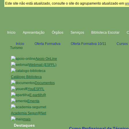
Este site não está atualizado, consulte o site do agrupamento atualizado em
ww
Início
Apresentação
Órgãos
Serviços
Biblioteca Escolar
Início
Oferta Formativa
Oferta Formativa 10/11
Cursos 
Turismo
Apoio OnLine
Webmail (ESFFL)
Catálogo Biblioteca
Documentos
YouESFFL
E-partilh@
Ementa
Academia Segur@Net
mais
Destaques
Curso Profissional de Técnico