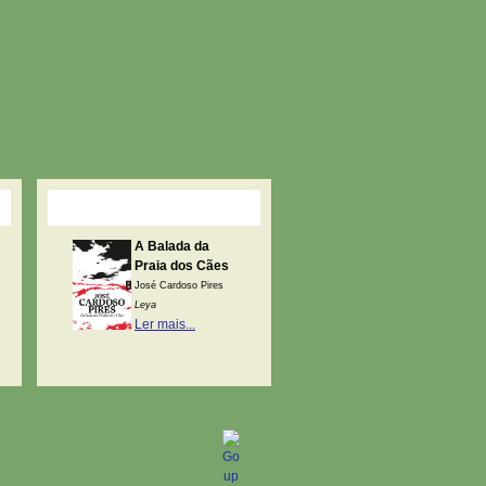
Livro do Mês
A Balada da
Praia dos Cães
José Cardoso Pires
Leya
Ler mais...