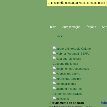
Este site não está atualizado, consulte o si
Início
Apresentação
Órgãos
Ser
Início
Apoio OnLine
Webmail (ESFFL)
Catálogo Biblioteca
Documentos
YouESFFL
E-partilh@
Ementa
Academia Segur@Net
mais
Inf
Agrupamento de Escolas