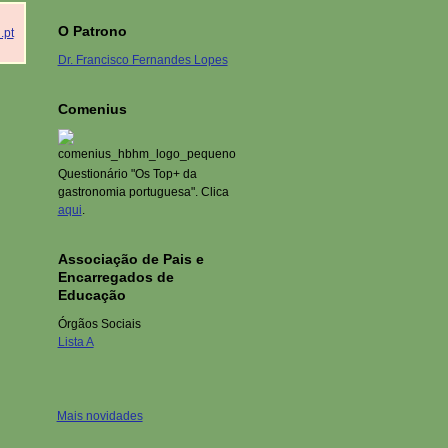
O Patrono
.pt
Dr. Francisco Fernandes Lopes
Comenius
Questionário "Os Top+ da
gastronomia portuguesa". Clica
aqui
.
Associação de Pais e
Encarregados de
Educação
Órgãos Sociais
Lista A
Mais novidades