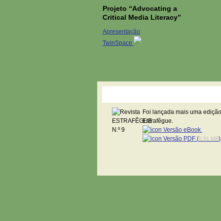
Projeto “Advocating a
Critical Media Literacy”
Apresentação
TwinSpace
Revista Estrafêgue
Foi lançada mais uma edição
Estrafêgue.
Versão eBook
Versão PDF (
)
5.91 MB