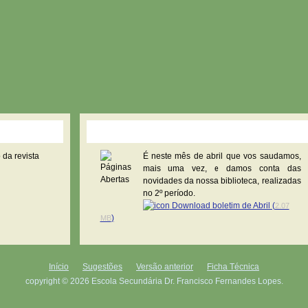
Página(s) Aberta(s)
 da revista
É neste mês de abril que vos saudamos,
mais uma vez, e damos conta das
novidades da nossa biblioteca, realizadas
no 2º período.
Download boletim de Abril (
2.07
)
MB
Início
Sugestões
Versão anterior
Ficha Técnica
copyright © 2026 Escola Secundária Dr. Francisco Fernandes Lopes.