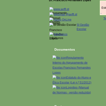
Dr. Francisco Fernandes Lopes
Este
www.aeffl.pt
Webmail @aeffl.pt
T
Apoio OnLine
SI Gestão
Escolar
InfoAlunos
Documentos
Regulamento
Interno do Agrupamento de
Escolas Francisco Fernandes
Lopes
Estatuto do Aluno e
Ética Escolar (Lei n.º 51/2012)
Logotipo (Manual
de Normas - versão reduzida)