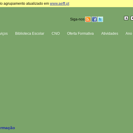
te do agrupamento atualizado em
www.aeffl.pt
Siga-nos
viços
Biblioteca Escolar
CNO
Oferta Formativa
Atividades
Ano 
ormação