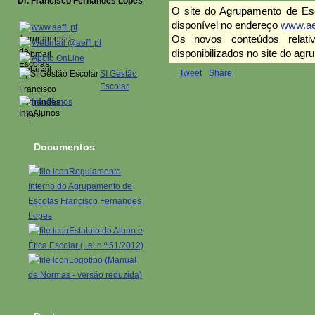
Dr. Francisco Fernandes Lopes
O site do Agrupamento de Es
disponível no endereço
www.aef
www.aeffl.pt
Os novos conteúdos relat
Webmail @aeffl.pt
disponibilizados no site do ag
Apoio OnLine
Tweet
Share
SI Gestão
Escolar
InfoAlunos
Documentos
Regulamento
Interno do Agrupamento de
Escolas Francisco Fernandes
Lopes
Estatuto do Aluno e
Ética Escolar (Lei n.º 51/2012)
Logotipo (Manual
de Normas - versão reduzida)