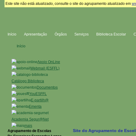
Este site não está atualizado, consulte o site do agrupamento atualizado em
ww
Início
Apresentação
Órgãos
Serviços
Biblioteca Escolar
Início
Apoio OnLine
Webmail (ESFFL)
Catálogo Biblioteca
Documentos
YouESFFL
E-partilh@
Ementa
Academia Segur@Net
mais
Site do Agrupamento de Escol
Agrupamento de Escolas