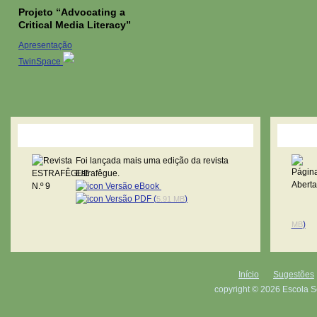
Projeto “Advocating a
Critical Media Literacy”
Apresentação
TwinSpace
Revista Estrafêgue
Pági
Foi lançada mais uma edição da revista
Estrafêgue.
Versão eBook
Versão PDF (
)
5.91 MB
)
MB
Início
Sugestões
copyright © 2026 Escola S