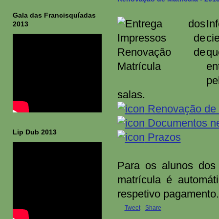
Gala das Francisquíadas
In
2013
ci
qu
en
pe
salas.
Renovação de M
Documentos ne
Lip Dub 2013
Prazos
Para os alunos dos 
matrícula é automá
respetivo pagamento.
Tweet
Share