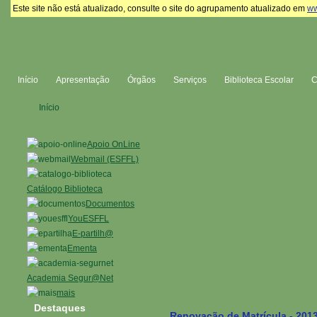
Este site não está atualizado, consulte o site do agrupamento atualizado em
ww
Início
Apresentação
Órgãos
Serviços
Biblioteca Escolar
Início
Apoio OnLine
Webmail (ESFFL)
Catálogo Biblioteca
Documentos
YouESFFL
E-partilh@
Ementa
Academia Segur@Net
mais
Destaques
Renovação de Matrícula - 201